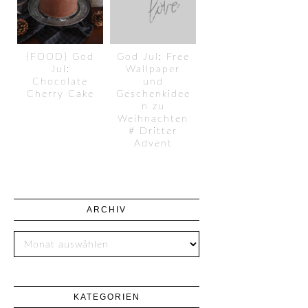
{FOOD} God
God Jul: Free
Jul:
Wallpaper
Chocolate
und
Cherry Cake
Geschenkidee
n zu
Weihnachten
# Dritter
Advent
ARCHIV
KATEGORIEN