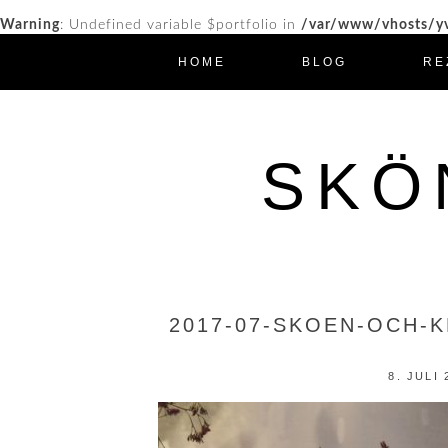
Warning
: Undefined variable $portfolio in
/var/www/vhosts/yv
HOME
BLOG
RE
SKÖ
2017-07-SKOEN-OCH-
8. JULI 