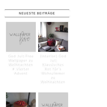
NEUESTE BEITRÄGE
God Jul: Free
{Interior} God
Wallpaper zu
Jul:
Weihnachten
Klassisches
# Vierter
Rot für’s
Advent
Wohnzimmer
zu
Weihnachten