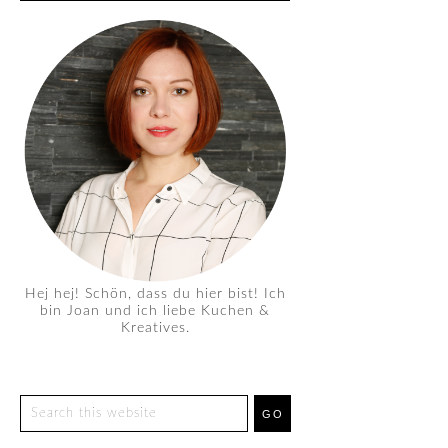
Hej hej! Schön, dass du hier bist! Ich
bin Joan und ich liebe Kuchen &
Kreatives.