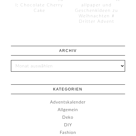
l: Chocolate Cherry
allpaper und
Cake
Geschenkideen zu
Weihnachten #
Dritter Advent
ARCHIV
KATEGORIEN
Adventskalender
Allgemein
Deko
DIY
Fashion