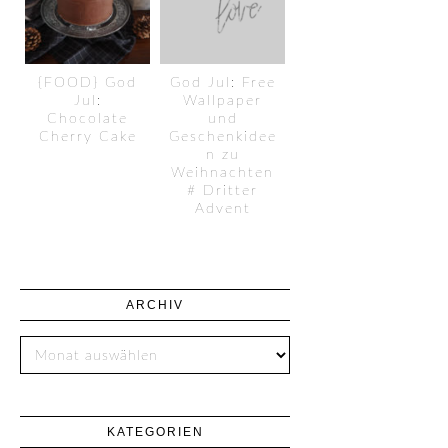
{FOOD} God
God Jul: Free
Jul:
Wallpaper
Chocolate
und
Cherry Cake
Geschenkidee
n zu
Weihnachten
# Dritter
Advent
ARCHIV
KATEGORIEN