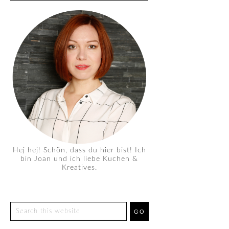
Hej hej! Schön, dass du hier bist! Ich
bin Joan und ich liebe Kuchen &
Kreatives.