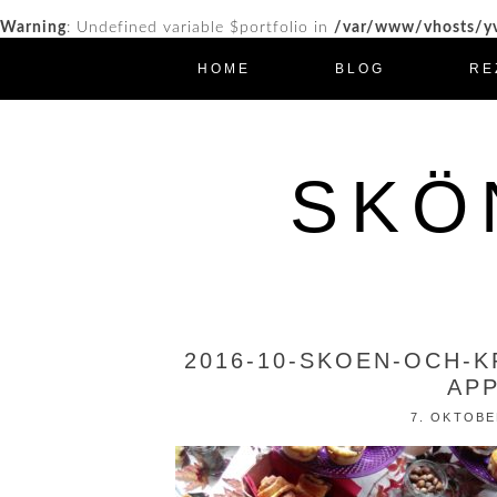
Warning
: Undefined variable $portfolio in
/var/www/vhosts/yv
HOME
BLOG
RE
SKÖ
2016-10-SKOEN-OCH-K
APP
7. OKTOBE