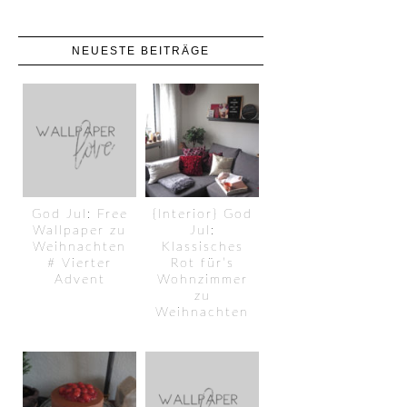
NEUESTE BEITRÄGE
God Jul: Free
{Interior} God
Wallpaper zu
Jul:
Weihnachten
Klassisches
# Vierter
Rot für’s
Advent
Wohnzimmer
zu
Weihnachten