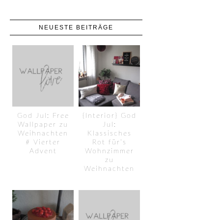
NEUESTE BEITRÄGE
God Jul: Free
{Interior} God
Wallpaper zu
Jul:
Weihnachten
Klassisches
# Vierter
Rot für’s
Advent
Wohnzimmer
zu
Weihnachten