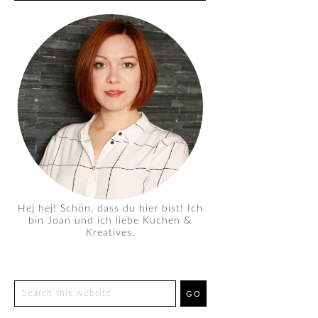
Hej hej! Schön, dass du hier bist! Ich
bin Joan und ich liebe Kuchen &
Kreatives.