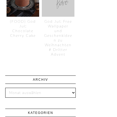
{FOOD} God
God Jul: Free
Jul:
Wallpaper
Chocolate
und
Cherry Cake
Geschenkidee
n zu
Weihnachten
# Dritter
Advent
ARCHIV
KATEGORIEN