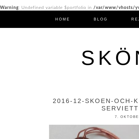
Warning
: Undefined variable $portfolio in
/var/www/vhosts/yv
HOME
BLOG
RE
SKÖ
2016-12-SKOEN-OCH-
SERVIETT
7. OKTOBE