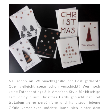
Na, schon an Weihnachtsgrüße per Post gedacht?
Oder vielleicht sogar schon verschickt? Wer noch
keine Fotoshootings á la American Style für kitschige
Familienidylle auf Christmas Cards gebucht hat und
trotzdem gerne persönliche und handgeschriebene
Grüße verschicken möchte, kann sich hinter dem