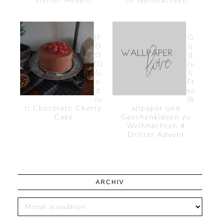
Vierter Advent
zu Weihnachten
{F
G
O
o
O
d
D}
Ju
G
l:
o
Fr
d
ee
Ju
W
l: Chocolate Cherry
allpaper und
Cake
Geschenkideen zu
Weihnachten #
Dritter Advent
ARCHIV