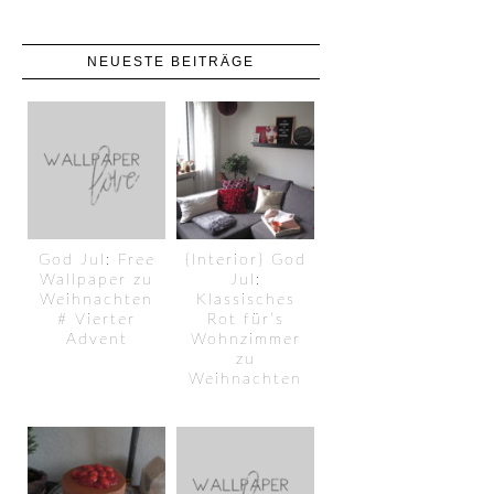
NEUESTE BEITRÄGE
God Jul: Free
{Interior} God
Wallpaper zu
Jul:
Weihnachten
Klassisches
# Vierter
Rot für’s
Advent
Wohnzimmer
zu
Weihnachten