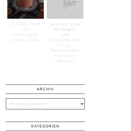
{FOOD} God
God Jul: Free
Jul:
Wallpaper
Chocolate
und
Cherry Cake
Geschenkidee
n zu
Weihnachten
# Dritter
Advent
ARCHIV
KATEGORIEN