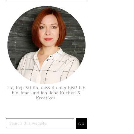
Hej hej! Schön, dass du hier bist! Ich
bin Joan und ich liebe Kuchen &
Kreatives.