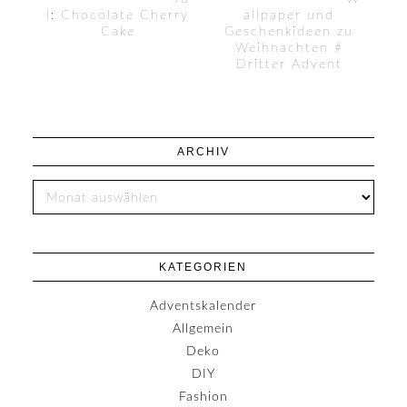
l: Chocolate Cherry
allpaper und
Cake
Geschenkideen zu
Weihnachten #
Dritter Advent
ARCHIV
KATEGORIEN
Adventskalender
Allgemein
Deko
DIY
Fashion