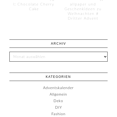
l: Chocolate Cherry
allpaper und
Cake
Geschenkideen zu
Weihnachten #
Dritter Advent
ARCHIV
KATEGORIEN
Adventskalender
Allgemein
Deko
DIY
Fashion