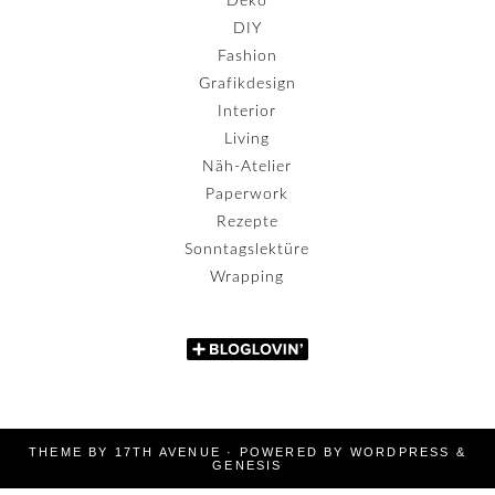
Deko
DIY
Fashion
Grafikdesign
Interior
Living
Näh-Atelier
Paperwork
Rezepte
Sonntagslektüre
Wrapping
THEME BY
17TH AVENUE
· POWERED BY
WORDPRESS
&
GENESIS