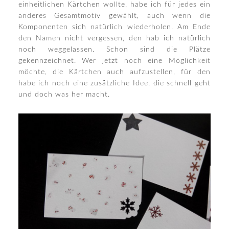
einheitlichen Kärtchen wollte, habe ich für jedes ein
anderes Gesamtmotiv gewählt, auch wenn die
Komponenten sich natürlich wiederholen. Am Ende
den Namen nicht vergessen, den hab ich natürlich
noch weggelassen. Schon sind die Plätze
gekennzeichnet. Wer jetzt noch eine Möglichkeit
möchte, die Kärtchen auch aufzustellen, für den
habe ich noch eine zusätzliche Idee, die schnell geht
und doch was her macht.