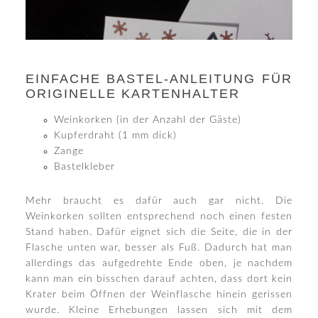
EINFACHE BASTEL-ANLEITUNG FÜR
ORIGINELLE KARTENHALTER
Weinkorken (in der Anzahl der Gäste)
Kupferdraht (1 mm dick)
Zange
Bastelkleber
Mehr braucht es dafür auch gar nicht. Die
Weinkorken sollten entsprechend noch einen festen
Stand haben. Dafür eignet sich die Seite, die in der
Flasche unten war, besser als Fuß. Dadurch hat man
allerdings das aufgedrehte Ende oben, je nachdem
kann man ein bisschen darauf achten, dass dort kein
Krater beim Öffnen der Weinflasche hinein gerissen
wurde. Kleine Erhebungen lassen sich mit dem