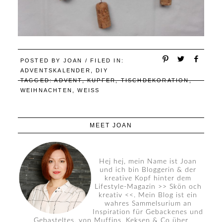
POSTED BY
JOAN
/ FILED IN:
ADVENTSKALENDER
,
DIY
TAGGED:
ADVENT
,
KUPFER
,
TISCHDEKORATION
,
WEIHNACHTEN
,
WEISS
MEET JOAN
Hej hej, mein Name ist Joan
und ich bin Bloggerin & der
kreative Kopf hinter dem
Lifestyle-Magazin >> Skön och
kreativ <<. Mein Blog ist ein
wahres Sammelsurium an
Inspiration für Gebackenes und
Gebasteltes, von Muffins, Keksen & Co über