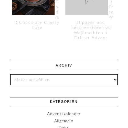
G
l:
o
Fr
d
ee
Ju
W
l: Chocolate Cherry
allpaper und
Cake
Geschenkideen zu
Weihnachten #
Dritter Advent
ARCHIV
KATEGORIEN
Adventskalender
Allgemein