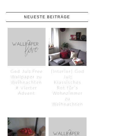
NEUESTE BEITRÄGE
God Jul: Free
{Interior} God
Wallpaper zu
Jul:
Weihnachten
Klassisches
# Vierter
Rot für’s
Advent
Wohnzimmer
zu
Weihnachten