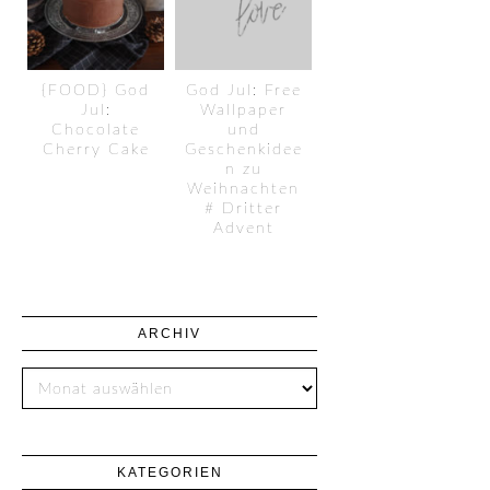
{FOOD} God
God Jul: Free
Jul:
Wallpaper
Chocolate
und
Cherry Cake
Geschenkidee
n zu
Weihnachten
# Dritter
Advent
ARCHIV
KATEGORIEN