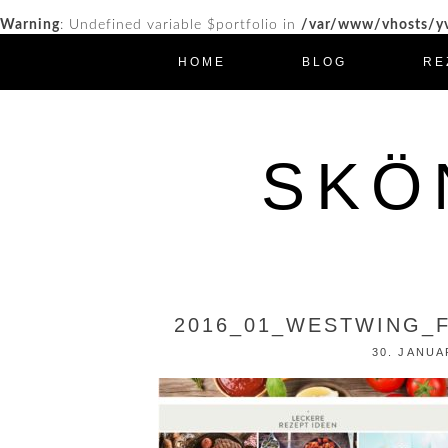
Warning
: Undefined variable $portfolio in
/var/www/vhosts/yv
HOME
BLOG
RE
SKÖ
2016_01_WESTWING_F
30. JANUA