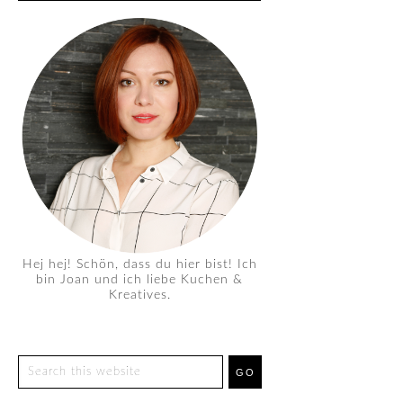
Hej hej! Schön, dass du hier bist! Ich
bin Joan und ich liebe Kuchen &
Kreatives.