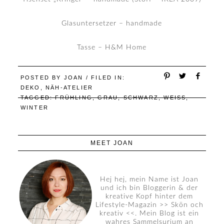
Glasuntersetzer – handmade
Tasse – H&M Home
POSTED BY
JOAN
/ FILED IN:
DEKO
,
NÄH-ATELIER
TAGGED:
FRÜHLING
,
GRAU
,
SCHWARZ
,
WEISS
,
WINTER
MEET JOAN
Hej hej, mein Name ist Joan
und ich bin Bloggerin & der
kreative Kopf hinter dem
Lifestyle-Magazin >> Skön och
kreativ <<. Mein Blog ist ein
wahres Sammelsurium an