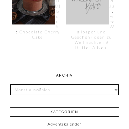
O
d
D}
Ju
G
l:
o
Fr
d
ee
Ju
W
l: Chocolate Cherry
allpaper und
Cake
Geschenkideen zu
Weihnachten #
Dritter Advent
ARCHIV
KATEGORIEN
Adventskalender