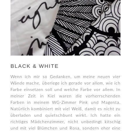
BLACK & WHITE
Wenn ich mir so Gedanken, um meine neuen vier
Wände mache, überlege ich gerade vor allem, wie ich
Farbe einsetzen soll und welche Farbe vor allem. In
meiner Zeit in Kiel waren die vorherrschenden
Farben in meinem WG-Zimmer Pink und Magenta.
Natürlich kombiniert mit viel Weiß, damit es nicht zu
überladen und quietschbunt wirkt. Ich hatte ein
richtiges Mädchenzimmer, nicht unbedingt kitschig
und mit viel Blümchen und Rosa, sondern eher eine