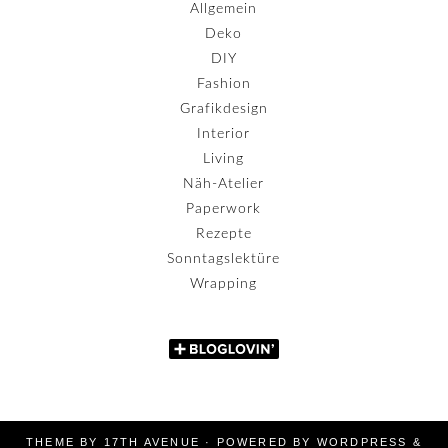
Allgemein
Deko
DIY
Fashion
Grafikdesign
Interior
Living
Näh-Atelier
Paperwork
Rezepte
Sonntagslektüre
Wrapping
THEME BY
17TH AVENUE
· POWERED BY
WORDPRESS
&