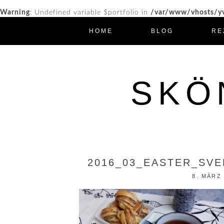
Warning
: Undefined variable $portfolio in
/var/www/vhosts/yv
HOME
BLOG
RE
SKÖ
2016_03_EASTER_SVE
8. MÄRZ