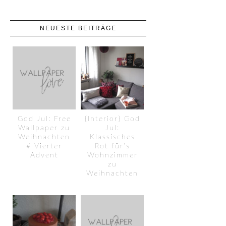
NEUESTE BEITRÄGE
God Jul: Free
{Interior} God
Wallpaper zu
Jul:
Weihnachten
Klassisches
# Vierter
Rot für’s
Advent
Wohnzimmer
zu
Weihnachten