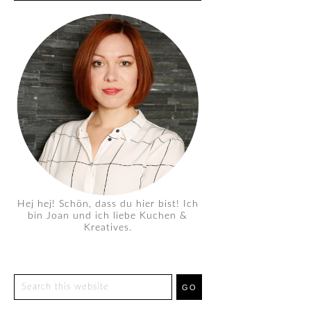
Hej hej! Schön, dass du hier bist! Ich
bin Joan und ich liebe Kuchen &
Kreatives.