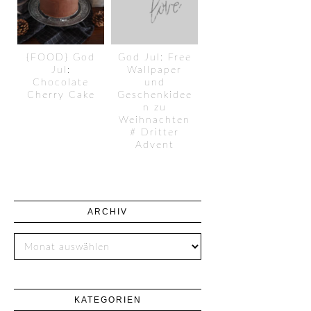
{FOOD} God
God Jul: Free
Jul:
Wallpaper
Chocolate
und
Cherry Cake
Geschenkidee
n zu
Weihnachten
# Dritter
Advent
ARCHIV
KATEGORIEN