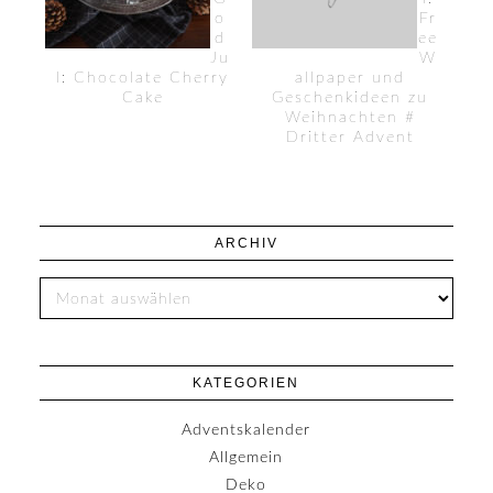
o
Fr
d
ee
Ju
W
l: Chocolate Cherry
allpaper und
Cake
Geschenkideen zu
Weihnachten #
Dritter Advent
ARCHIV
KATEGORIEN
Adventskalender
Allgemein
Deko