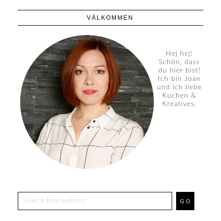
VÄLKOMMEN
Hej hej!
Schön, dass
du hier bist!
Ich bin Joan
und ich liebe
Kuchen &
Kreatives.