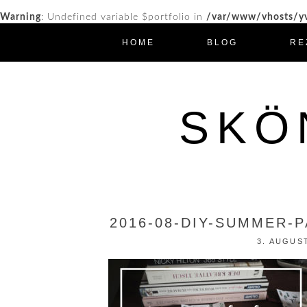
Warning
: Undefined variable $portfolio in
/var/www/vhosts/yv
HOME
BLOG
RE
SKÖ
2016-08-DIY-SUMMER-
3. AUGUS