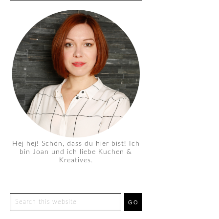
Hej hej! Schön, dass du hier bist! Ich
bin Joan und ich liebe Kuchen &
Kreatives.