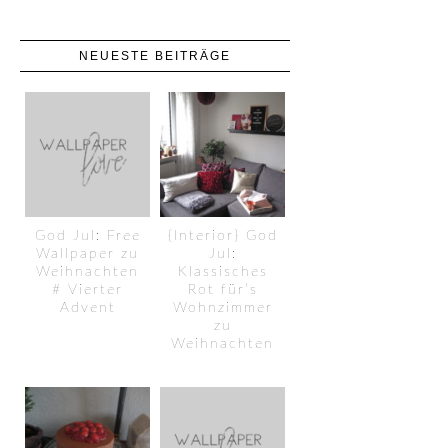
NEUESTE BEITRÄGE
God Jul: Free
{Interior} God
Wallpaper zu
Jul:
Weihnachten
Klassisches
# Vierter
Rot für’s
Advent
Wohnzimmer
zu
Weihnachten