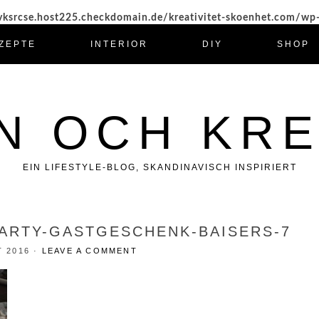
ksrcse.host225.checkdomain.de/kreativitet-skoenhet.com/wp
ZEPTE
INTERIOR
DIY
SHOP
N OCH KRE
EIN LIFESTYLE-BLOG, SKANDINAVISCH INSPIRIERT
PARTY-GASTGESCHENK-BAISERS-7
T 2016
·
LEAVE A COMMENT