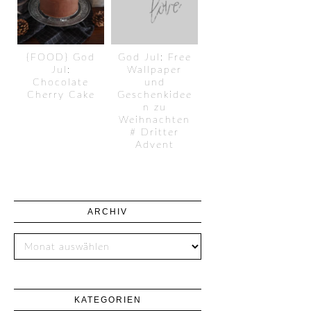
{FOOD} God
God Jul: Free
Jul:
Wallpaper
Chocolate
und
Cherry Cake
Geschenkidee
n zu
Weihnachten
# Dritter
Advent
ARCHIV
KATEGORIEN