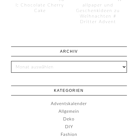
l: Chocolate Cherry
allpaper und
Cake
Geschenkideen zu
Weihnachten #
Dritter Advent
ARCHIV
KATEGORIEN
Adventskalender
Allgemein
Deko
DIY
Fashion