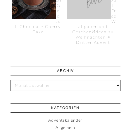
D}
Ju
G
l:
o
Fr
d
ee
Ju
W
l: Chocolate Cherry
allpaper und
Cake
Geschenkideen zu
Weihnachten #
Dritter Advent
ARCHIV
KATEGORIEN
Adventskalender
Allgemein