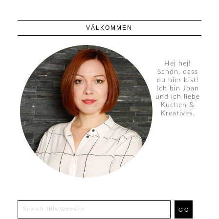
VÄLKOMMEN
Hej hej!
Schön, dass
du hier bist!
Ich bin Joan
und ich liebe
Kuchen &
Kreatives.