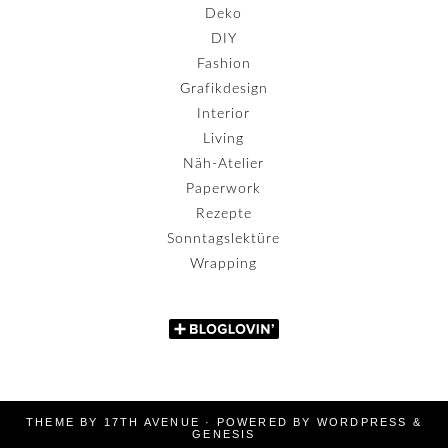
Deko
DIY
Fashion
Grafikdesign
Interior
Living
Näh-Atelier
Paperwork
Rezepte
Sonntagslektüre
Wrapping
THEME BY
17TH AVENUE
· POWERED BY
WORDPRESS
&
GENESIS