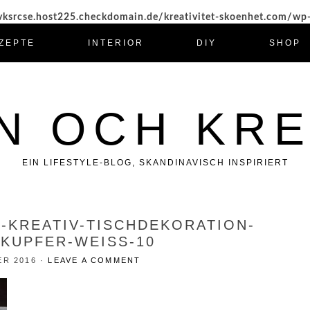
ksrcse.host225.checkdomain.de/kreativitet-skoenhet.com/wp
ZEPTE
INTERIOR
DIY
SHOP
N OCH KRE
EIN LIFESTYLE-BLOG, SKANDINAVISCH INSPIRIERT
H-KREATIV-TISCHDEKORATION-
KUPFER-WEISS-10
ER 2016
·
LEAVE A COMMENT