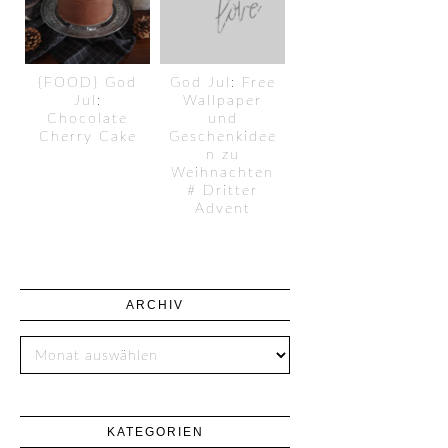
{FOOD} God
God Jul: Free
Jul:
Wallpaper
Chocolate
und
Cherry Cake
Geschenkidee
n zu
Weihnachten
# Dritter
Advent
ARCHIV
KATEGORIEN