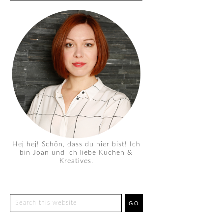
Hej hej! Schön, dass du hier bist! Ich
bin Joan und ich liebe Kuchen &
Kreatives.