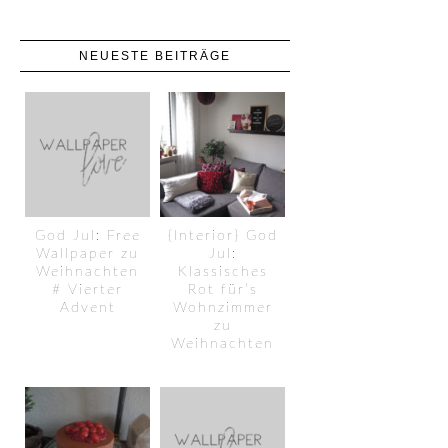
NEUESTE BEITRÄGE
God Jul: Free
{Interior} God
Wallpaper zu
Jul:
Weihnachten
Klassisches
# Vierter
Rot für’s
Advent
Wohnzimmer
zu
Weihnachten