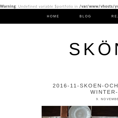
Warning
: Undefined variable $portfolio in
/var/www/vhosts/yv
HOME
BLOG
RE
SKÖ
2016-11-SKOEN-OC
WINTER-
9. NOVEMB