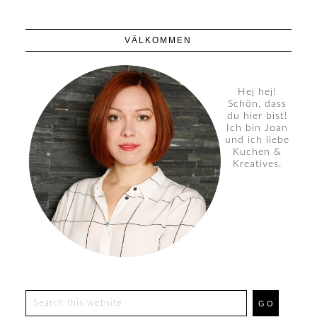
VÄLKOMMEN
Hej hej!
Schön, dass
du hier bist!
Ich bin Joan
und ich liebe
Kuchen &
Kreatives.