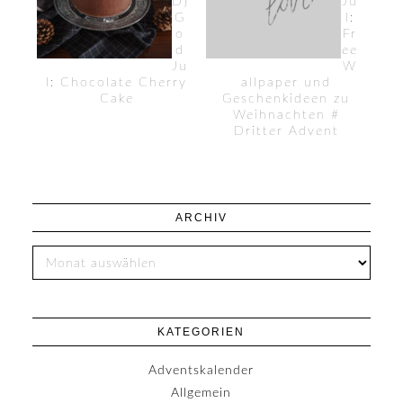
D}
Ju
G
l:
o
Fr
d
ee
Ju
W
l: Chocolate Cherry
allpaper und
Cake
Geschenkideen zu
Weihnachten #
Dritter Advent
ARCHIV
KATEGORIEN
Adventskalender
Allgemein