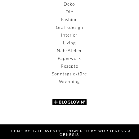
Deko
DIY
Fashion
Grafikdesign
Interior
Living
Näh-Atelier
Paperwork
Rezepte
Sonntagslektüre
Wrapping
THEME BY
17TH AVENUE
· POWERED BY
WORDPRESS
&
GENESIS