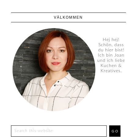
VÄLKOMMEN
Hej hej!
Schön, dass
du hier bist!
Ich bin Joan
und ich liebe
Kuchen &
Kreatives.