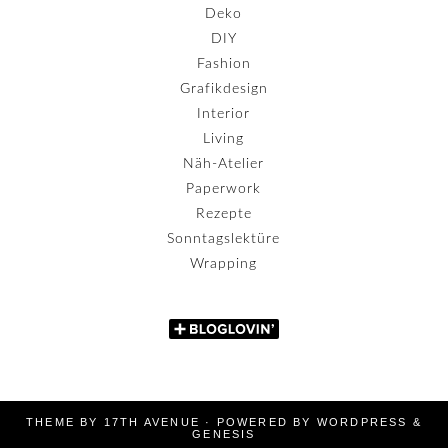
Deko
DIY
Fashion
Grafikdesign
Interior
Living
Näh-Atelier
Paperwork
Rezepte
Sonntagslektüre
Wrapping
THEME BY
17TH AVENUE
· POWERED BY
WORDPRESS
&
GENESIS