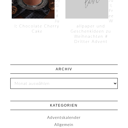
D}
Ju
G
l:
o
Fr
d
ee
Ju
W
l: Chocolate Cherry
allpaper und
Cake
Geschenkideen zu
Weihnachten #
Dritter Advent
ARCHIV
KATEGORIEN
Adventskalender
Allgemein