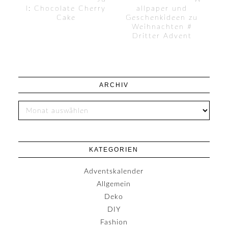
l: Chocolate Cherry
allpaper und
Cake
Geschenkideen zu
Weihnachten #
Dritter Advent
ARCHIV
KATEGORIEN
Adventskalender
Allgemein
Deko
DIY
Fashion