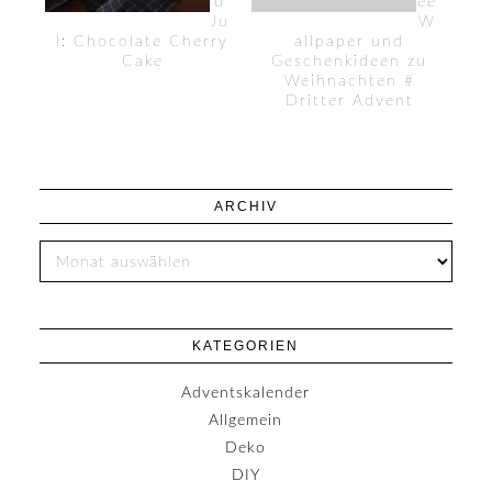
d
ee
Ju
W
l: Chocolate Cherry
allpaper und
Cake
Geschenkideen zu
Weihnachten #
Dritter Advent
ARCHIV
KATEGORIEN
Adventskalender
Allgemein
Deko
DIY