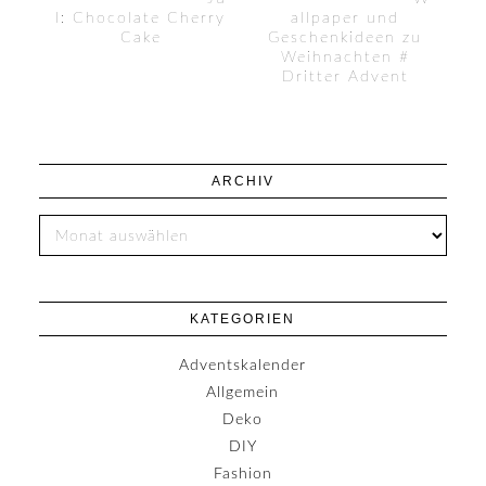
l: Chocolate Cherry
allpaper und
Cake
Geschenkideen zu
Weihnachten #
Dritter Advent
ARCHIV
KATEGORIEN
Adventskalender
Allgemein
Deko
DIY
Fashion