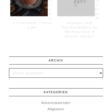
D}
Ju
G
l:
o
Fr
d
ee
Ju
W
l: Chocolate Cherry
allpaper und
Cake
Geschenkideen zu
Weihnachten #
Dritter Advent
ARCHIV
KATEGORIEN
Adventskalender
Allgemein