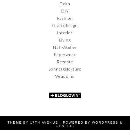
Deko
DIY
Fashion
Grafikdesign
Interior
Living
Näh-Atelier
Paperwork
Rezepte
Sonntagslektüre
Wrapping
THEME BY
17TH AVENUE
· POWERED BY
WORDPRESS
&
GENESIS