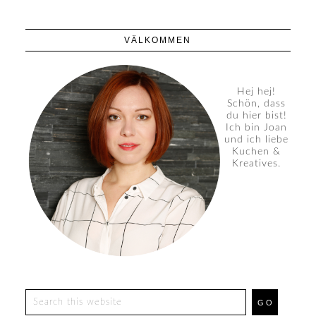
VÄLKOMMEN
Hej hej!
Schön, dass
du hier bist!
Ich bin Joan
und ich liebe
Kuchen &
Kreatives.