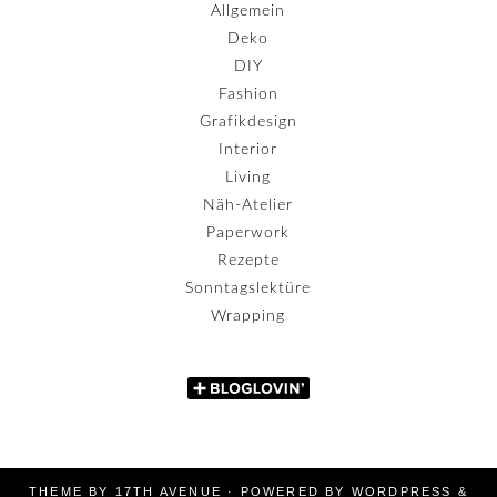
Allgemein
Deko
DIY
Fashion
Grafikdesign
Interior
Living
Näh-Atelier
Paperwork
Rezepte
Sonntagslektüre
Wrapping
THEME BY
17TH AVENUE
· POWERED BY
WORDPRESS
&