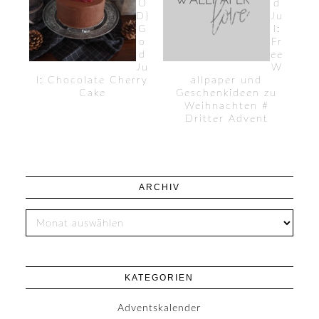
O
d
D}
Ju
G
l:
o
Fr
d
ee
Ju
W
l: Chocolate Cherry
allpaper und
Cake
Geschenkideen zu
Weihnachten #
Dritter Advent
ARCHIV
KATEGORIEN
Adventskalender