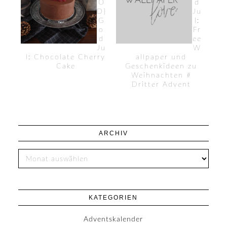
O
d
D}
Ju
G
l:
o
Fr
d
ee
Ju
W
l: Chocolate Cherry
allpaper und
Cake
Geschenkideen zu
Weihnachten #
Dritter Advent
ARCHIV
KATEGORIEN
Adventskalender