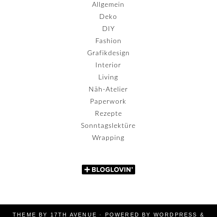
Allgemein
Deko
DIY
Fashion
Grafikdesign
Interior
Living
Näh-Atelier
Paperwork
Rezepte
Sonntagslektüre
Wrapping
THEME BY
17TH AVENUE
· POWERED BY
WORDPRESS
&