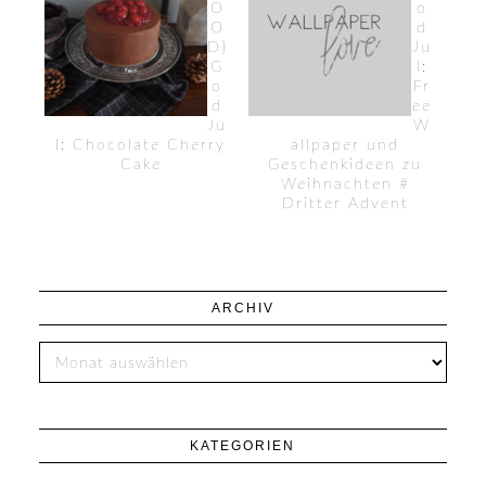
O
o
O
d
D}
Ju
G
l:
o
Fr
d
ee
Ju
W
l: Chocolate Cherry
allpaper und
Cake
Geschenkideen zu
Weihnachten #
Dritter Advent
ARCHIV
KATEGORIEN