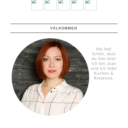
VÄLKOMMEN
Hej hej!
Schön, dass
du hier bist!
Ich bin Joan
und ich liebe
Kuchen &
Kreatives.