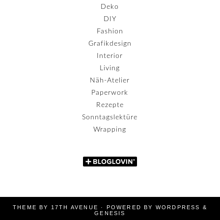
Deko
DIY
Fashion
Grafikdesign
Interior
Living
Näh-Atelier
Paperwork
Rezepte
Sonntagslektüre
Wrapping
THEME BY
17TH AVENUE
· POWERED BY
WORDPRESS
&
GENESIS