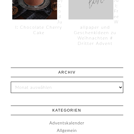
D}
Ju
G
l:
o
Fr
d
ee
Ju
W
l: Chocolate Cherry
allpaper und
Cake
Geschenkideen zu
Weihnachten #
Dritter Advent
ARCHIV
KATEGORIEN
Adventskalender
Allgemein