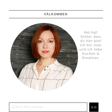
VÄLKOMMEN
Hej hej!
Schön, dass
du hier bist!
Ich bin Joan
und ich liebe
Kuchen &
Kreatives.