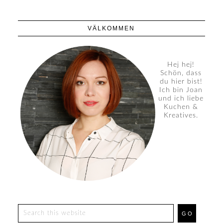
VÄLKOMMEN
Hej hej!
Schön, dass
du hier bist!
Ich bin Joan
und ich liebe
Kuchen &
Kreatives.