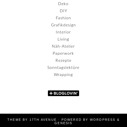
Deko
DIY
Fashion
Grafikdesign
Interior
Living
Näh-Atelier
Paperwork
Rezepte
Sonntagslektüre
Wrapping
THEME BY
17TH AVENUE
· POWERED BY
WORDPRESS
&
GENESIS