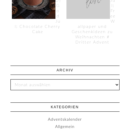
D}
Ju
G
l:
o
Fr
d
ee
Ju
W
l: Chocolate Cherry
allpaper und
Cake
Geschenkideen zu
Weihnachten #
Dritter Advent
ARCHIV
KATEGORIEN
Adventskalender
Allgemein