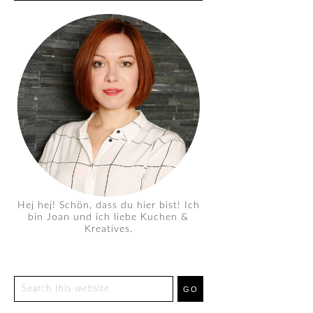
Hej hej! Schön, dass du hier bist! Ich
bin Joan und ich liebe Kuchen &
Kreatives.