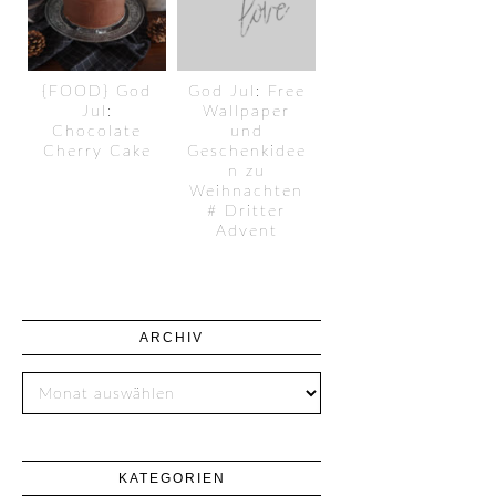
{FOOD} God
God Jul: Free
Jul:
Wallpaper
Chocolate
und
Cherry Cake
Geschenkidee
n zu
Weihnachten
# Dritter
Advent
ARCHIV
KATEGORIEN