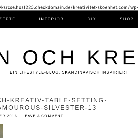
ksrcse.host225.checkdomain.de/kreativitet-skoenhet.com/wp
ZEPTE
INTERIOR
DIY
SHOP
N OCH KRE
EIN LIFESTYLE-BLOG, SKANDINAVISCH INSPIRIERT
CH-KREATIV-TABLE-SETTING-
AMOUROUS-SILVESTER-13
ER 2016
·
LEAVE A COMMENT