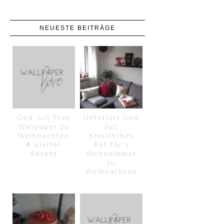
NEUESTE BEITRÄGE
God Jul: Free
{Interior} God
Wallpaper zu
Jul:
Weihnachten
Klassisches
# Vierter
Rot für’s
Advent
Wohnzimmer
zu
Weihnachten