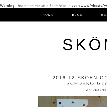
Warning
: Undefined variable $portfolio in
/var/www/vhosts/yv
HOME
BLOG
RE
SKÖ
2016-12-SKOEN-O
TISCHDEKO-GL
27. DEZEMB