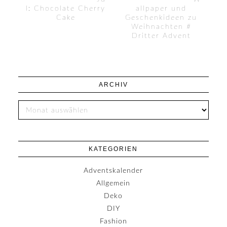
l: Chocolate Cherry
allpaper und
Cake
Geschenkideen zu
Weihnachten #
Dritter Advent
ARCHIV
KATEGORIEN
Adventskalender
Allgemein
Deko
DIY
Fashion