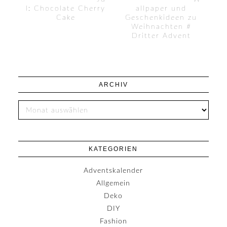
l: Chocolate Cherry
allpaper und
Cake
Geschenkideen zu
Weihnachten #
Dritter Advent
ARCHIV
KATEGORIEN
Adventskalender
Allgemein
Deko
DIY
Fashion