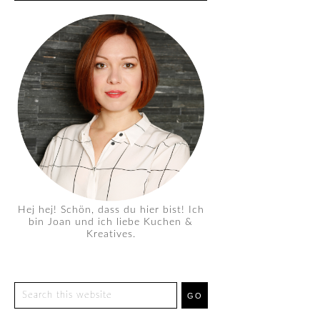
Hej hej! Schön, dass du hier bist! Ich
bin Joan und ich liebe Kuchen &
Kreatives.