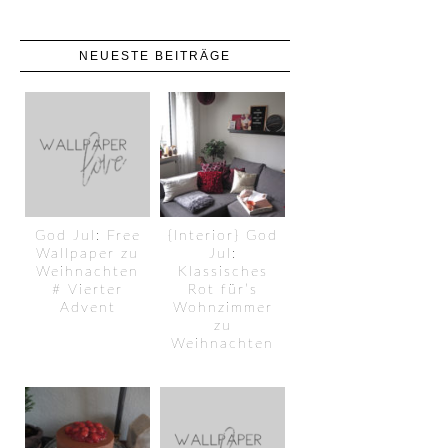
NEUESTE BEITRÄGE
God Jul: Free
{Interior} God
Wallpaper zu
Jul:
Weihnachten
Klassisches
# Vierter
Rot für’s
Advent
Wohnzimmer
zu
Weihnachten