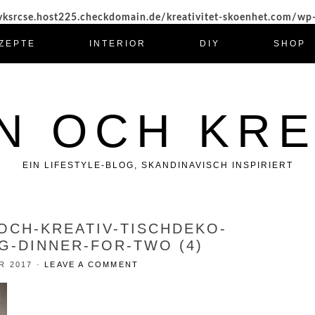
ksrcse.host225.checkdomain.de/kreativitet-skoenhet.com/wp
ZEPTE
INTERIOR
DIY
SHOP
N OCH KRE
EIN LIFESTYLE-BLOG, SKANDINAVISCH INSPIRIERT
-OCH-KREATIV-TISCHDEKO-
G-DINNER-FOR-TWO (4)
R 2017
·
LEAVE A COMMENT