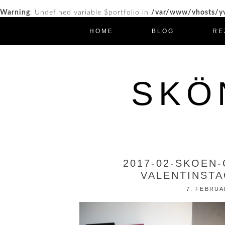
Warning
: Undefined variable $portfolio in
/var/www/vhosts/yv
HOME
BLOG
RE
SKÖ
2017-02-SKOEN
VALENTINSTA
7. FEBRUA