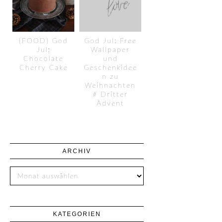
{FOOD} God
God Jul: Free
Jul:
Wallpaper
Chocolate
und
Cherry Cake
Geschenkidee
n zu
Weihnachten
# Dritter
Advent
ARCHIV
KATEGORIEN