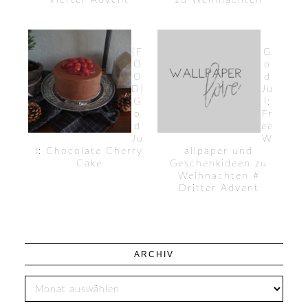
Vierter Advent
zu Weihnachten
{F
G
O
o
O
d
D}
Ju
G
l:
o
Fr
d
ee
Ju
W
l: Chocolate Cherry
allpaper und
Cake
Geschenkideen zu
Weihnachten #
Dritter Advent
ARCHIV