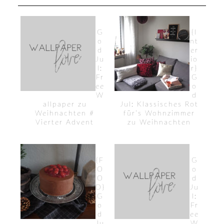
G
{I
o
nt
d
er
Ju
io
l:
r}
Fr
G
ee
o
W
d
allpaper zu
Jul: Klassisches Rot
Weihnachten #
für’s Wohnzimmer
Vierter Advent
zu Weihnachten
{F
G
O
o
O
d
D}
Ju
G
l:
o
Fr
d
ee
Ju
W