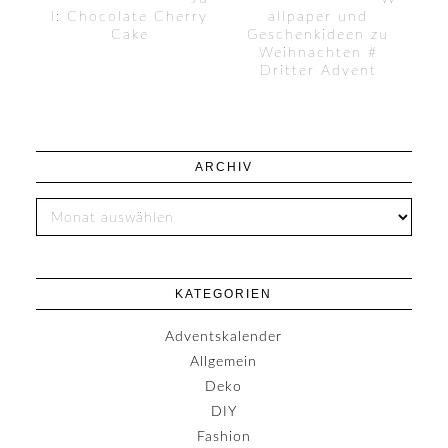
l: Chocolate Cherry
allpaper und
Cake
Geschenkideen zu
Weihnachten #
Dritter Advent
ARCHIV
KATEGORIEN
Adventskalender
Allgemein
Deko
DIY
Fashion