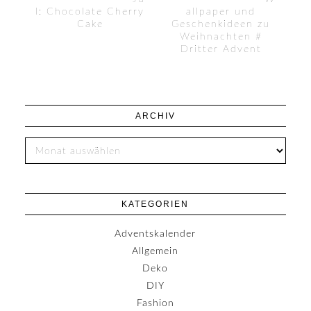
l: Chocolate Cherry
allpaper und
Cake
Geschenkideen zu
Weihnachten #
Dritter Advent
ARCHIV
KATEGORIEN
Adventskalender
Allgemein
Deko
DIY
Fashion