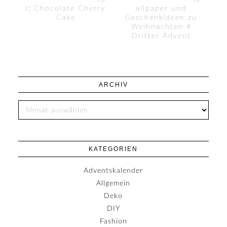
l: Chocolate Cherry
allpaper und
Cake
Geschenkideen zu
Weihnachten #
Dritter Advent
ARCHIV
KATEGORIEN
Adventskalender
Allgemein
Deko
DIY
Fashion