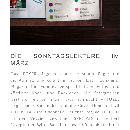
DIE SONNTAGSLEKTÜRE IM
MÄRZ
Das LECKER Magazin kenne ich schon länger und
die Aufmachung gefällt mir schon. Das Hochglanz-
Magazin für Foodies verspricht tolle Fotos und
köstliche Koch- und Backideen. Mit Kategroeiren
lässt sich leichter finden, was man sucht: AKTUELL
zeigt immer Saisonales und die Cover-Themen, FÜR
JEDEN TAG stellt schnelle Gerichte vor, WELLFOOD
ist den Veggies gewidmet, SPECIALS präsentiert
Rezepte der Sylter Sansibar sowie Küchenklatsch mit