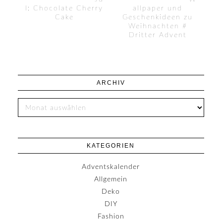
l: Chocolate Cherry
allpaper und
Cake
Geschenkideen zu
Weihnachten #
Dritter Advent
ARCHIV
KATEGORIEN
Adventskalender
Allgemein
Deko
DIY
Fashion