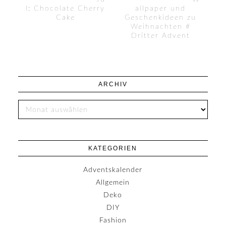
l: Chocolate Cherry
allpaper und
Cake
Geschenkideen zu
Weihnachten #
Dritter Advent
ARCHIV
KATEGORIEN
Adventskalender
Allgemein
Deko
DIY
Fashion