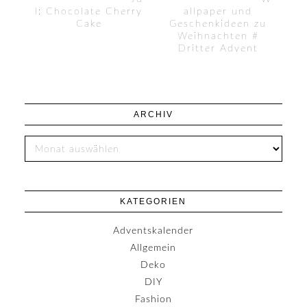
l: Chocolate Cherry
allpaper und
Cake
Geschenkideen zu
Weihnachten #
Dritter Advent
ARCHIV
KATEGORIEN
Adventskalender
Allgemein
Deko
DIY
Fashion