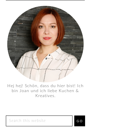
Hej hej! Schön, dass du hier bist! Ich
bin Joan und ich liebe Kuchen &
Kreatives.