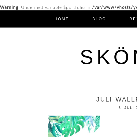
Warning
: Undefined variable $portfolio in
/var/www/vhosts/yv
HOME
BLOG
RE
SKÖ
JULI-WAL
3. JULI 