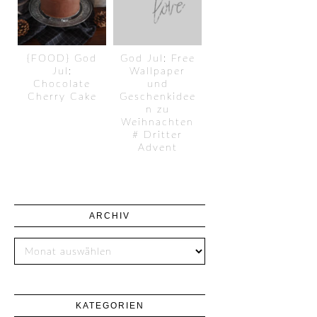
{FOOD} God
God Jul: Free
Jul:
Wallpaper
Chocolate
und
Cherry Cake
Geschenkidee
n zu
Weihnachten
# Dritter
Advent
ARCHIV
KATEGORIEN