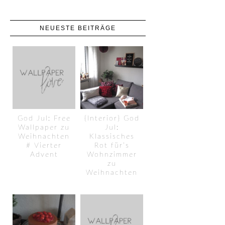
NEUESTE BEITRÄGE
God Jul: Free
{Interior} God
Wallpaper zu
Jul:
Weihnachten
Klassisches
# Vierter
Rot für’s
Advent
Wohnzimmer
zu
Weihnachten