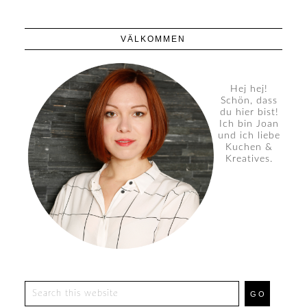
VÄLKOMMEN
Hej hej!
Schön, dass
du hier bist!
Ich bin Joan
und ich liebe
Kuchen &
Kreatives.