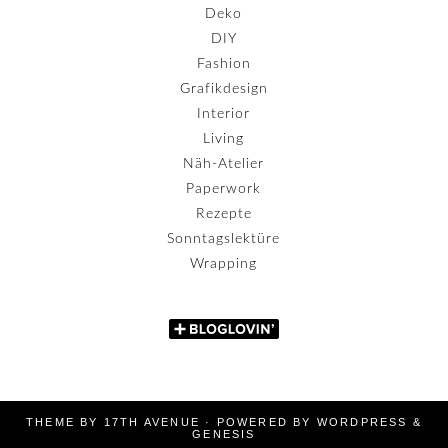
Deko
DIY
Fashion
Grafikdesign
Interior
Living
Näh-Atelier
Paperwork
Rezepte
Sonntagslektüre
Wrapping
THEME BY
17TH AVENUE
· POWERED BY
WORDPRESS
&
GENESIS