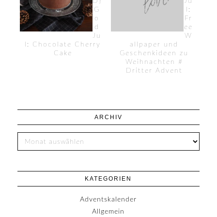
D}
Ju
G
l:
o
Fr
d
ee
Ju
W
l: Chocolate Cherry
allpaper und
Cake
Geschenkideen zu
Weihnachten #
Dritter Advent
ARCHIV
KATEGORIEN
Adventskalender
Allgemein