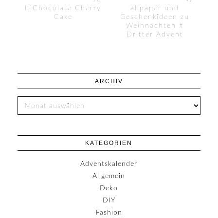
l: Chocolate Cherry
allpaper und
Cake
Geschenkideen zu
Weihnachten #
Dritter Advent
ARCHIV
KATEGORIEN
Adventskalender
Allgemein
Deko
DIY
Fashion