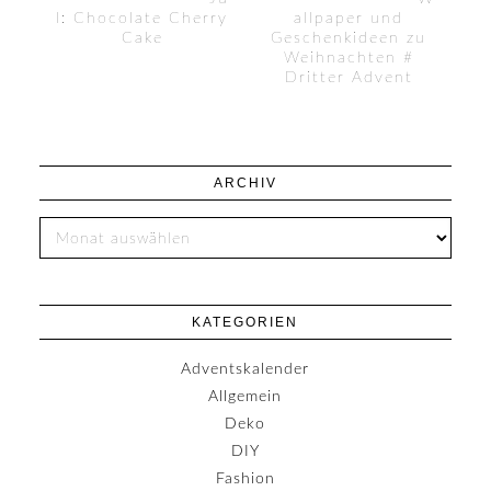
l: Chocolate Cherry
allpaper und
Cake
Geschenkideen zu
Weihnachten #
Dritter Advent
ARCHIV
KATEGORIEN
Adventskalender
Allgemein
Deko
DIY
Fashion