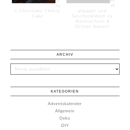
d
ee
Ju
W
l: Chocolate Cherry
allpaper und
Cake
Geschenkideen zu
Weihnachten #
Dritter Advent
ARCHIV
KATEGORIEN
Adventskalender
Allgemein
Deko
DIY