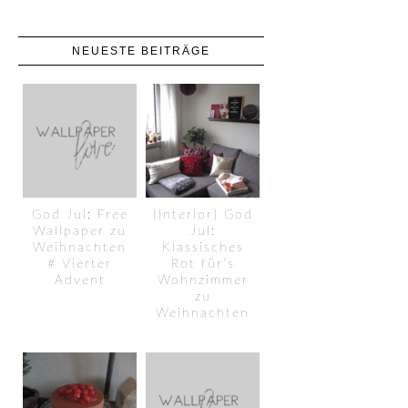
NEUESTE BEITRÄGE
God Jul: Free
{Interior} God
Wallpaper zu
Jul:
Weihnachten
Klassisches
# Vierter
Rot für’s
Advent
Wohnzimmer
zu
Weihnachten