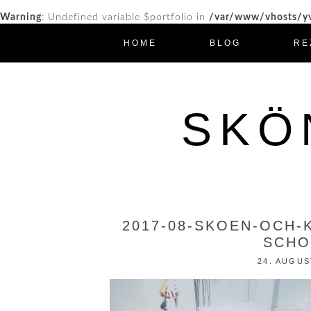
Warning
: Undefined variable $portfolio in
/var/www/vhosts/yv
HOME
BLOG
RE
SKÖ
2017-08-SKOEN-OCH-
SCHO
24. AUGUS