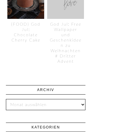
{FOOD} God
God Jul: Free
Jul:
Wallpaper
Chocolate
und
Cherry Cake
Geschenkidee
n zu
Weihnachten
# Dritter
Advent
ARCHIV
KATEGORIEN