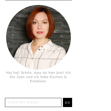
Hej hej! Schön, dass du hier bist! Ich
bin Joan und ich liebe Kuchen &
Kreatives.