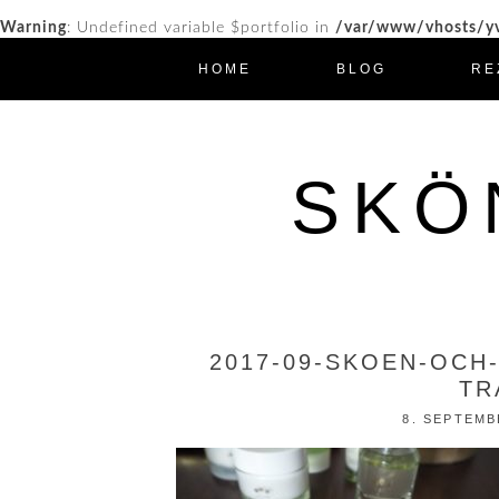
Warning
: Undefined variable $portfolio in
/var/www/vhosts/yv
HOME
BLOG
RE
SKÖ
2017-09-SKOEN-OCH-
TR
8. SEPTEMB