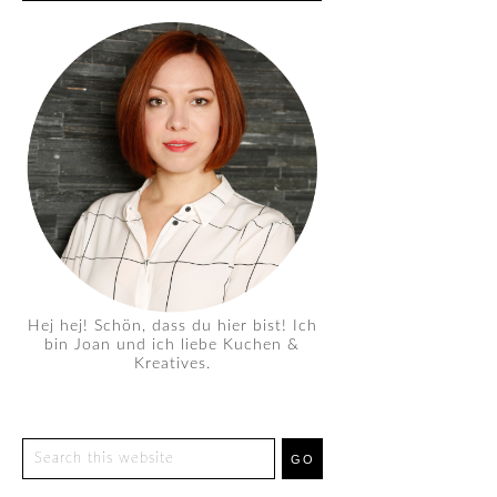
Hej hej! Schön, dass du hier bist! Ich
bin Joan und ich liebe Kuchen &
Kreatives.