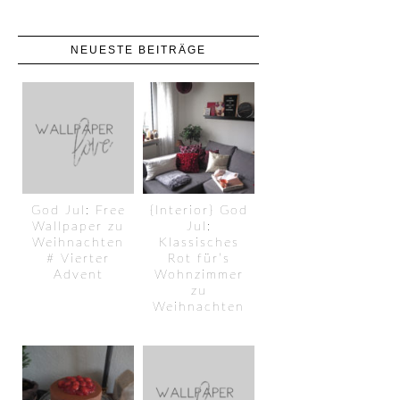
NEUESTE BEITRÄGE
God Jul: Free
{Interior} God
Wallpaper zu
Jul:
Weihnachten
Klassisches
# Vierter
Rot für’s
Advent
Wohnzimmer
zu
Weihnachten