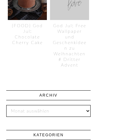
{FOOD} God
God Jul: Free
Jul:
Wallpaper
Chocolate
und
Cherry Cake
Geschenkidee
n zu
Weihnachten
# Dritter
Advent
ARCHIV
KATEGORIEN