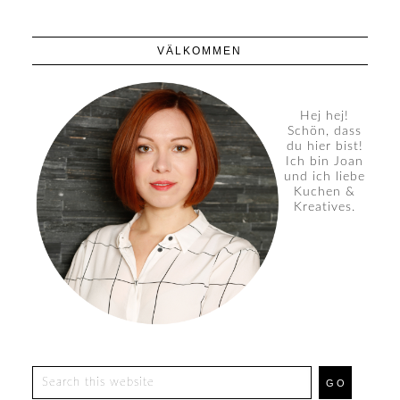
VÄLKOMMEN
Hej hej!
Schön, dass
du hier bist!
Ich bin Joan
und ich liebe
Kuchen &
Kreatives.