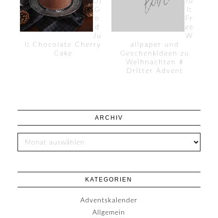
D}
Ju
G
l:
o
Fr
d
ee
Ju
W
l: Chocolate Cherry
allpaper und
Cake
Geschenkideen zu
Weihnachten #
Dritter Advent
ARCHIV
KATEGORIEN
Adventskalender
Allgemein