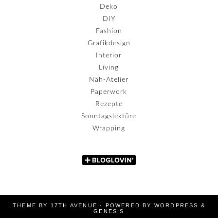
Deko
DIY
Fashion
Grafikdesign
Interior
Living
Näh-Atelier
Paperwork
Rezepte
Sonntagslektüre
Wrapping
THEME BY
17TH AVENUE
· POWERED BY
WORDPRESS
&
GENESIS