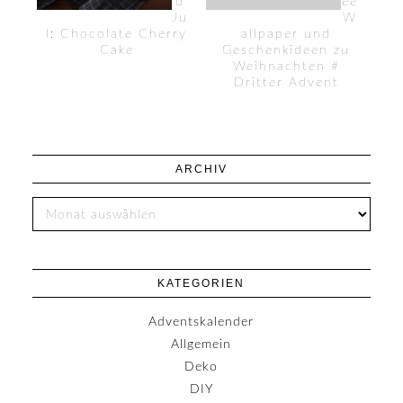
d
ee
Ju
W
l: Chocolate Cherry
allpaper und
Cake
Geschenkideen zu
Weihnachten #
Dritter Advent
ARCHIV
KATEGORIEN
Adventskalender
Allgemein
Deko
DIY